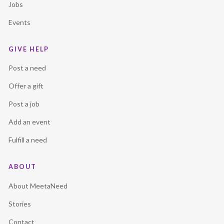
Jobs
Events
GIVE HELP
Post a need
Offer a gift
Post a job
Add an event
Fulfill a need
ABOUT
About MeetaNeed
Stories
Contact