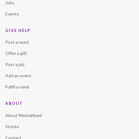
Jobs
Events
GIVE HELP
Post a need
Offer a gift
Post a job
Add an event
Fulfill a need
ABOUT
About MeetaNeed
Stories
Contact